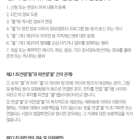
1. 신청 또는 변경시 허위 내용의 등록
2. 타인의 정보 도용
3. "몰"에 게시된 정보의 변경
4. "몰"이 정한 정보 이외의 정보(컴퓨터 프로그램 등) 등의 송신 또는 게시
5. "몰" 기타 제3자의 저작권 등 지적재산권에 대한 침해
6. "몰" 기타 제3자의 명예를 손상시키거나 업무를 방해하는 행위
7. 외설 또는 폭력적인 메시지, 화상, 음성, 기타 공서양속에 반하는 정보를 몰에
공개 또는 게시하는 행위
제21조(연결"몰"과 피연결"몰" 간의 관계)
① 상위 "몰"과 하위 "몰"이 하이퍼 링크(예: 하이퍼 링크의 대상에는 문자, 그림
및 동화상 등이 포함됨)방식 등으로 연결된 경우, 전자를 연결 "몰"(웹 사이트)
이라고 하고 후자를 피연결 "몰"(웹사이트)이라고 합니다.
② 연결"몰"은 피연결"몰"이 독자적으로 제공하는 재화등에 의하여 이용자와
행하는 거래에 대해서 보증책임을 지지 않는다는 뜻을 연결"몰"의 초기화면 또는
연결되는 시점의 팝업화면으로 명시한 경우에는 그 거래에 대한 보증책임을 지지
않습니다.
제22조(저작권의 귀속 및 이용제한)