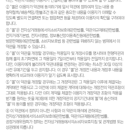
다만, 약관의 내용은 이용자가 연결화면을 통하여 볼 수 있도록 할 수 있습니다.
② "몰은 이용자가 약관에 동의하기에 앞서 약관에 정하여져 있는 내용 중
청약철회/배송책임/환불조건 등과 같은 중요한 내용을 이용자가 이해할 수
있도록 별도의 연결화면 또는 팝업화면 등을 제공하여 이용자의 확인을 구하여야
합니다.
③ "몰"은 전자상거래등에서의소비자보호에관한법률, 약관의규제에관한법률,
전자거래기본법, 전자서명법, 정보통신망이용촉진등에관한법률,
방문판매등에관한법률, 소비자보호법 등 관련법을 위배하지 않는 범위에서 이
약관을 개정할 수 있습니다.
④ "몰"이 약관을 개정할 경우에는 적용일자 및 개정사유를 명시하여 현행약관과
함께 몰의 초기화면에 그 적용일자 7일이전부터 적용일자 전일까지 공지합니다.
다만, 이용자에게 불리하게 약관내용을 변경하는 경우에는 최소한 30일 이상의
사전 유예기간을 두고 공지합니다. 이 경우 "몰"은 개정전 내용과 개정후 내용을
명확하게 비교하여 이용자가 알기 쉽도록 표시합니다.
⑤ "몰"이 약관을 개정할 경우에는 그 개정약관은 그 적용일자 이후에 체결되는
계약에만 적용되고 그 이전에 이미 체결된 계약에 대해서는 개정전의 약관조항이
그대로 적용됩니다. 다만 이미 계약을 체결한 이용자가 개정약관 조항의 적용을
받기를 원하는 뜻을 제3항에 의한 개정약관의 공지기간내에 '몰"에 송신하여
"몰"의 동의를 받은 경우에는 개정약관 조항이 적용됩니다.
⑥ 이 약관에서 정하지 아니한 사항과 이 약관의 해석에 관하여는
전자상거래등에서의소비자보호에관한법률, 약관의규제등에관한법률,
공정거래위원회가 정하는 전자상거래등에서의소비자보호지침 및 관계법령 또는
상관례에 따릅니다