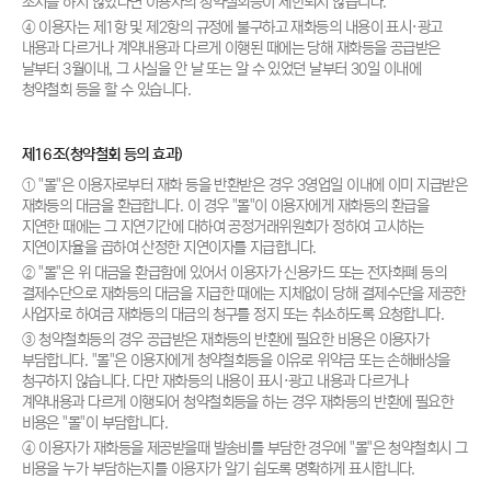
조치를 하지 않았다면 이용자의 청약철회등이 제한되지 않습니다.
④ 이용자는 제1항 및 제2항의 규정에 불구하고 재화등의 내용이 표시·광고
내용과 다르거나 계약내용과 다르게 이행된 때에는 당해 재화등을 공급받은
날부터 3월이내, 그 사실을 안 날 또는 알 수 있었던 날부터 30일 이내에
청약철회 등을 할 수 있습니다.
제16조(청약철회 등의 효과)
① "몰"은 이용자로부터 재화 등을 반환받은 경우 3영업일 이내에 이미 지급받은
재화등의 대금을 환급합니다. 이 경우 "몰"이 이용자에게 재화등의 환급을
지연한 때에는 그 지연기간에 대하여 공정거래위원회가 정하여 고시하는
지연이자율을 곱하여 산정한 지연이자를 지급합니다.
② "몰"은 위 대금을 환급함에 있어서 이용자가 신용카드 또는 전자화폐 등의
결제수단으로 재화등의 대금을 지급한 때에는 지체없이 당해 결제수단을 제공한
사업자로 하여금 재화등의 대금의 청구를 정지 또는 취소하도록 요청합니다.
③ 청약철회등의 경우 공급받은 재화등의 반환에 필요한 비용은 이용자가
부담합니다. "몰"은 이용자에게 청약철회등을 이유로 위약금 또는 손해배상을
청구하지 않습니다. 다만 재화등의 내용이 표시·광고 내용과 다르거나
계약내용과 다르게 이행되어 청약철회등을 하는 경우 재화등의 반환에 필요한
비용은 "몰"이 부담합니다.
④ 이용자가 재화등을 제공받을때 발송비를 부담한 경우에 "몰"은 청약철회시 그
비용을 누가 부담하는지를 이용자가 알기 쉽도록 명확하게 표시합니다.