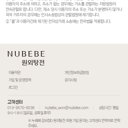
이용자의 주소에 의하고, 주소가 없는 경우에는 거소를 관할하는 지방법원의
전속관할로 합니다. 다만, 제소 당시 이용자의 주소 또는 거소가 분명하지 않거나
외국 거주자의 경우에는 민사소송법상의 관할법원에 제기합니다.
② "몰"과 이용자간에 제기된 전자상거래 소송에는 한국법을 적용합니다.
이용약관
개인정보취급방침
가입 및 운영정책
공지사항
로그인
고객센터
010-9570-0036
nubebe_won@nubebe.com
상담시간: 평일
9시~18시 (일요일, 공휴일 휴무)
※ 누베베 감비정D 원외탕전 회원 가입 문의는 고객센터 연락처로 연락
주세요.